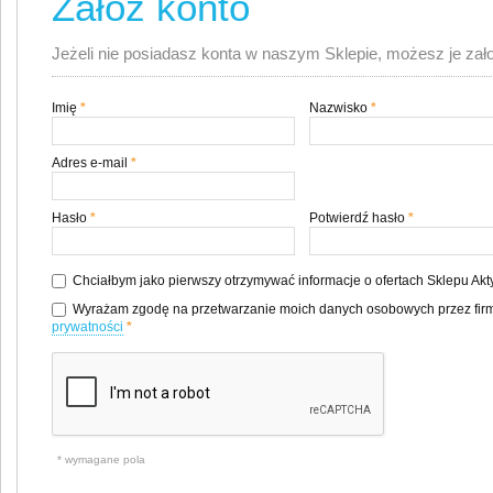
Załóż konto
Jeżeli nie posiadasz konta w naszym Sklepie, możesz je zał
Imię
*
Nazwisko
*
Adres e-mail
*
Hasło
*
Potwierdź hasło
*
Chciałbym jako pierwszy otrzymywać informacje o ofertach Sklepu Ak
Wyrażam zgodę na przetwarzanie moich danych osobowych przez firm
prywatności
*
* wymagane pola