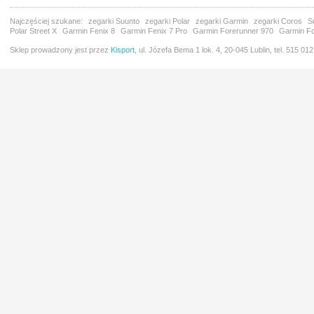
Najczęściej szukane:
zegarki Suunto
zegarki Polar
zegarki Garmin
zegarki Coros
S
Polar Street X
Garmin Fenix 8
Garmin Fenix 7 Pro
Garmin Forerunner 970
Garmin Fo
Sklep prowadzony jest przez
Kisport
, ul. Józefa Bema 1 lok. 4, 20-045 Lublin, tel. 515 01