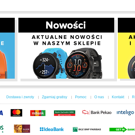
Dostawa i zwroty
Zgarniaj gratisy
Pomoc
O nas
Kontakt
R
|
|
|
|
|