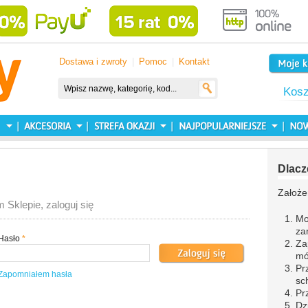
Dostawa i zwroty
|
Pomoc
|
Kontakt
Kos
Dlacz
Założe
 Sklepie, zaloguj się
Mo
za
Hasło
*
Za
mó
Pr
Zapomniałem hasła
sc
Pr
Dz