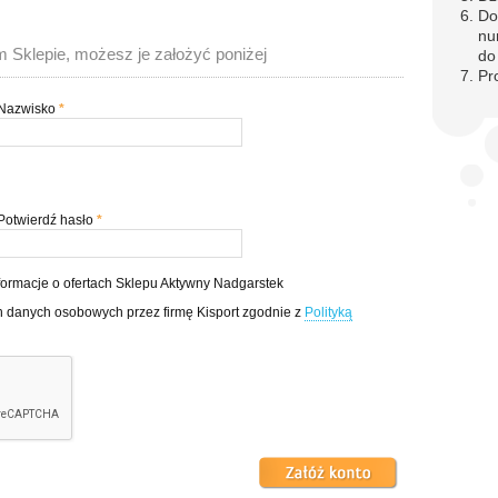
Do
nu
m Sklepie, możesz je założyć poniżej
do
Pr
Nazwisko
*
Potwierdź hasło
*
formacje o ofertach Sklepu Aktywny Nadgarstek
 danych osobowych przez firmę Kisport zgodnie z
Polityką