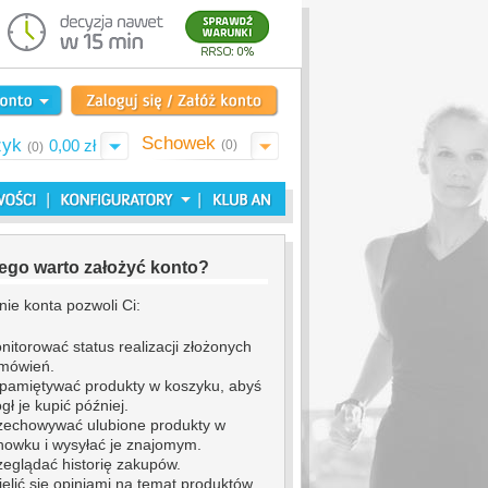
Schowek
zyk
0,00 zł
(0)
(0)
ego warto założyć konto?
nie konta pozwoli Ci:
nitorować status realizacji złożonych
mówień.
pamiętywać produkty w koszyku, abyś
gł je kupić później.
zechowywać ulubione produkty w
howku i wysyłać je znajomym.
zeglądać historię zakupów.
ielić się opiniami na temat produktów.