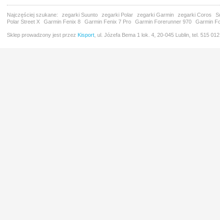
Najczęściej szukane:
zegarki Suunto
zegarki Polar
zegarki Garmin
zegarki Coros
S
Polar Street X
Garmin Fenix 8
Garmin Fenix 7 Pro
Garmin Forerunner 970
Garmin Fo
Sklep prowadzony jest przez
Kisport
, ul. Józefa Bema 1 lok. 4, 20-045 Lublin, tel. 515 01