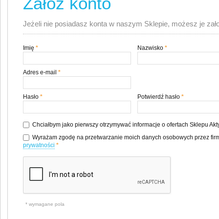
Załóż konto
Jeżeli nie posiadasz konta w naszym Sklepie, możesz je zał
Imię
*
Nazwisko
*
Adres e-mail
*
Hasło
*
Potwierdź hasło
*
Chciałbym jako pierwszy otrzymywać informacje o ofertach Sklepu Ak
Wyrażam zgodę na przetwarzanie moich danych osobowych przez firm
prywatności
*
* wymagane pola