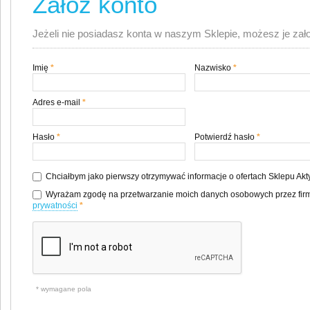
Załóż konto
Jeżeli nie posiadasz konta w naszym Sklepie, możesz je zał
Imię
*
Nazwisko
*
Adres e-mail
*
Hasło
*
Potwierdź hasło
*
Chciałbym jako pierwszy otrzymywać informacje o ofertach Sklepu Ak
Wyrażam zgodę na przetwarzanie moich danych osobowych przez firm
prywatności
*
* wymagane pola