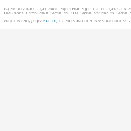
Najczęściej szukane:
zegarki Suunto
zegarki Polar
zegarki Garmin
zegarki Coros
S
Polar Street X
Garmin Fenix 8
Garmin Fenix 7 Pro
Garmin Forerunner 970
Garmin Fo
Sklep prowadzony jest przez
Kisport
, ul. Józefa Bema 1 lok. 4, 20-045 Lublin, tel. 515 01