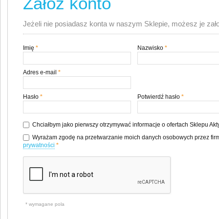
Załóż konto
Jeżeli nie posiadasz konta w naszym Sklepie, możesz je zał
Imię
*
Nazwisko
*
Adres e-mail
*
Hasło
*
Potwierdź hasło
*
Chciałbym jako pierwszy otrzymywać informacje o ofertach Sklepu Ak
Wyrażam zgodę na przetwarzanie moich danych osobowych przez firm
prywatności
*
* wymagane pola