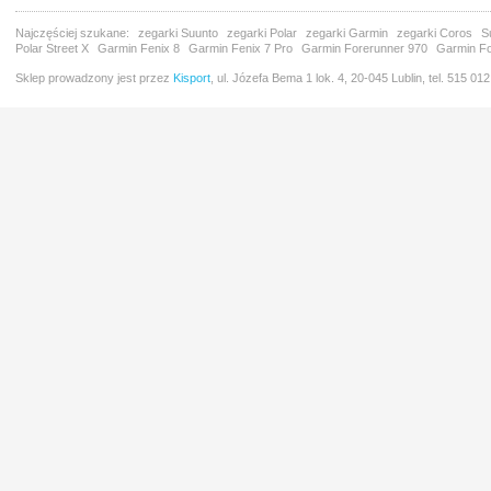
Najczęściej szukane:
zegarki Suunto
zegarki Polar
zegarki Garmin
zegarki Coros
S
Polar Street X
Garmin Fenix 8
Garmin Fenix 7 Pro
Garmin Forerunner 970
Garmin Fo
Sklep prowadzony jest przez
Kisport
, ul. Józefa Bema 1 lok. 4, 20-045 Lublin, tel. 515 01