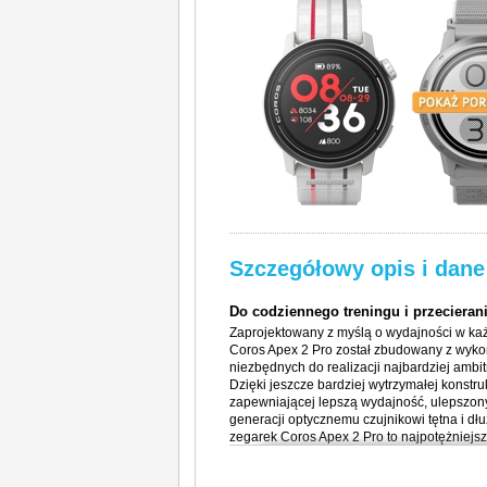
Szczegółowy opis i dane
Do codziennego treningu i przeciera
Zaprojektowany z myślą o wydajności w ka
Coros Apex 2 Pro został zbudowany z wykor
niezbędnych do realizacji najbardziej ambi
Dzięki jeszcze bardziej wytrzymałej konstr
zapewniającej lepszą wydajność, ulepszon
generacji optycznemu czujnikowi tętna i dłu
zegarek Coros Apex 2 Pro to najpotężniejs
zarządzania treningiem i monitorowania ak
zegarkiem Coros Apex 2 Pro będziesz gotowy