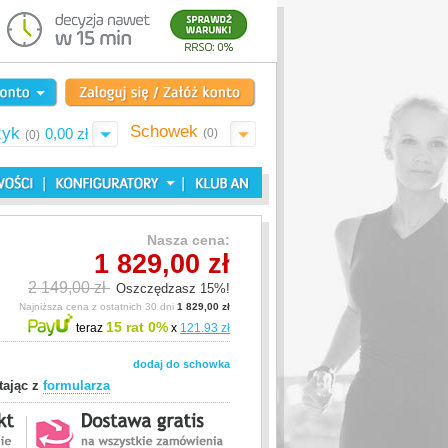
Schowek
zyk
0,00 zł
(0)
(0)
Nasza cena:
1 829,00 zł
2 149,00 zł
Oszczędzasz 15%!
Najniższa cena z ostatnich 30 dni
1 829,00 zł
15 rat 0%
teraz
x
121.93 zł
dodaj do schowka
tając z
formularza