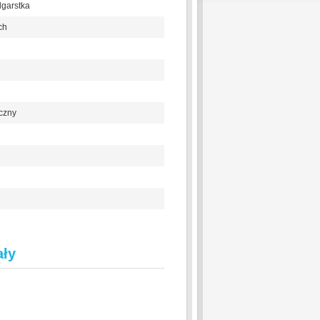
dgarstka
ch
czny
ały