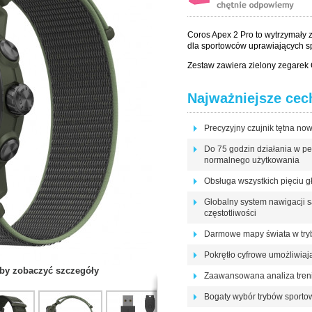
Coros Apex 2 Pro to wytrzymały
dla sportowców uprawiających sp
Zestaw zawiera zielony zegarek 
Najważniejsze cec
Precyzyjny czujnik tętna now
Do 75 godzin działania w peł
normalnego użytkowania
Obsługa wszystkich pięciu g
Globalny system nawigacji s
częstotliwości
Darmowe mapy świata w trybi
Pokrętło cyfrowe umożliwiaj
 aby zobaczyć szczegóły
Zaawansowana analiza treni
Bogaty wybór trybów sporto