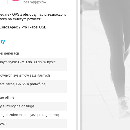
 zegarek GPS z obsługą map przeznaczony
orty na świeżym powietrzu.
Coros Apex 2 Pro i kabel USB.
hy
ej generacji
nym trybie GPS i do 30 dni w trybie
łównych systemów satelitarnych
atelitarnej GNSS o podwójnej
e offline
ące intuicyjną obsługę
ngu i zalecenia dotyczące regeneracji
wych