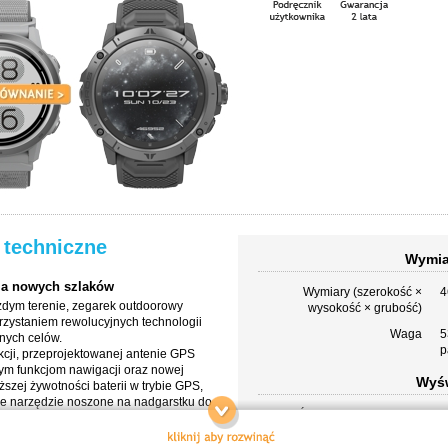
 techniczne
Wymia
nia nowych szlaków
Wymiary (szerokość ×
4
żdym terenie, zegarek outdoorowy
wysokość × grubość)
zystaniem rewolucyjnych technologii
Waga
5
tnych celów.
p
ukcji, przeprojektowanej antenie GPS
ym funkcjom nawigacji oraz nowej
Wyśw
ższej żywotności baterii w trybie GPS,
ze narzędzie noszone na nadgarstku do
Średnica wyświetlacza
1
tywności na świeżym powietrzu. Z
 na to, by trenować mądrzej i dłużej.
Rozdzielczość
2