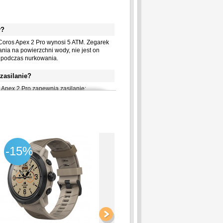
lways-On Memory LCD (64 kolory)
y?
ak
Coros Apex 2 Pro wynosi 5 ATM. Zegarek
nia na powierzchni wody, nie jest on
eriały
 podczas nurkowania.
zafirowe
zasilanie?
top tytanu klasy 5 z powłoką PVD
Apex 2 Pro zapewnia zasilanie:
top tytanu
atelitarne (GPS, GLONASS, Galileo,
ylon
liwość
atelitarne (GPS, GLONASS, Galileo,
asek
ull GPS (GPS/QZSS)
2 mm
e
-15%
-8%
ielony
języku polskim?
ak
ieje możliwość ustawienia menu w języku
yciski
e z zegarkiem?
ak
ybilny z:
ak