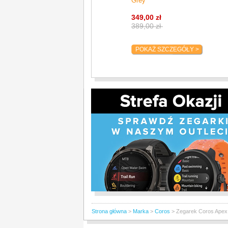
Grey
pomniejszanie mapy, zaś ekran dotykowy 
pomocą palca.
349,00 zł
389,00 zł
Położenie słońca
- bądź o krok przed
wrócić, zanim zrobi się ciemno lub nie
POKAŻ SZCZEGÓŁY >
Profil wysokości
- poznaj zmiany wysok
aktywności
Odległość do celu
- zyskaj dodatkową
następnego punktu kontrolnego lub mi
Alert zejścia z trasy
- otrzymuj alerty 
odległości i kierunku, aby móc bezpiecz
Punkty kontrolne
- zaznacz ważne miej
pomocy czy punkty przechowywania sprz
przyszłości
Dokładne współrzędne GPS
- uzyska
GPS, ciśnienia powietrza i szacunkowej
Zaplanuj swoją kolejną przygodę
Włącz aplikację Coros, zacznij wyznaczać t
planowania trasy Route Planner wybrała op
najbliższych szlaków lub dostępnych ulic. 
następnie zapisz trasę i prześlij ją na zeg
Ekosystem Coros jest także kompatybilny z 
Strona główna
>
Marka
>
Coros
>
Zegarek Coros Apex
firm, takimi jak Strava czy Komoot.