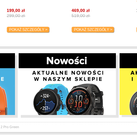
GLONASS, Galileo,
umożliwia przesuwanie mapy za
Beidou, QZSS)
199,00 zł
469,00 zł
Wszystkie systemy
2
299,00 zł
519,00 zł
 słońcem, abyś mógł bezpiecznie
satelitarne (GPS,
GLONASS, Galileo,
 przegapić wschodu słońca
Beidou, QZSS) plus
POKAŻ SZCZEGÓŁY >
POKAŻ SZCZEGÓŁY >
ości trasy przed lub w trakcie trwania
podwójna częstotliwość
Codzienne użytkowanie
3
 motywację znając swoją odległość do
ejsca docelowego
Czas ładowania
m
o zboczeniu z trasy wraz z informacją o
Lokalizacj
nie powrócić na szlak
sca, takie jak źródła wody, miejsca
Systemy satelitarne
G
ętu, aby ułatwić sobie nawigację w
Q
System GNSS
w
j dostęp do swojej aktualnej lokalizacji
c
 wysokości
Naw
rasę i pozwól, aby nowa funkcja
Globalna mapa
w
tymalną trasę na podstawie
krajobrazowa
Sprawdź odległość i wysokość, a
arek lub udostępnij znajomym.
Mapy topograficzne
m
popularnymi kreatorami tras innych
wybranych regionów
 2 Pro Green
Punkty kontrolne
T