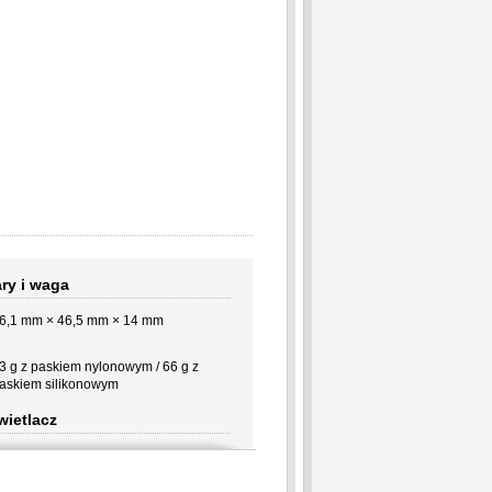
ry i waga
6,1 mm × 46,5 mm × 14 mm
3 g z paskiem nylonowym / 66 g z
askiem silikonowym
ietlacz
,3 cala
60 × 260 pikseli