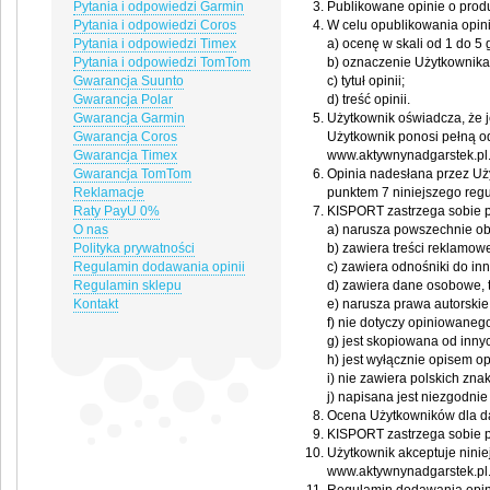
Pytania i odpowiedzi Garmin
Publikowane opinie o prod
Pytania i odpowiedzi Coros
W celu opublikowania opin
Pytania i odpowiedzi Timex
a) ocenę w skali od 1 do 5
Pytania i odpowiedzi TomTom
b) oznaczenie Użytkownika (
Gwarancja Suunto
c) tytuł opinii;
Gwarancja Polar
d) treść opinii.
Gwarancja Garmin
Użytkownik oświadcza, że 
Gwarancja Coros
Użytkownik ponosi pełną o
Gwarancja Timex
www.aktywnynadgarstek.pl
Gwarancja TomTom
Opinia nadesłana przez Uży
Reklamacje
punktem 7 niniejszego regu
Raty PayU 0%
KISPORT zastrzega sobie pr
O nas
a) narusza powszechnie obo
Polityka prywatności
b) zawiera treści reklamowe
Regulamin dodawania opinii
c) zawiera odnośniki do inn
Regulamin sklepu
d) zawiera dane osobowe, 
Kontakt
e) narusza prawa autorskie
f) nie dotyczy opiniowaneg
g) jest skopiowana od inny
h) jest wyłącznie opisem o
i) nie zawiera polskich zna
j) napisana jest niezgodnie
Ocena Użytkowników dla da
KISPORT zastrzega sobie p
Użytkownik akceptuje ninie
www.aktywnynadgarstek.pl