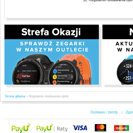
Regulamin dodawania opini
Strona główna
>
Regulamin dodawania opinii
Dostawa i zwroty
Zgar
|