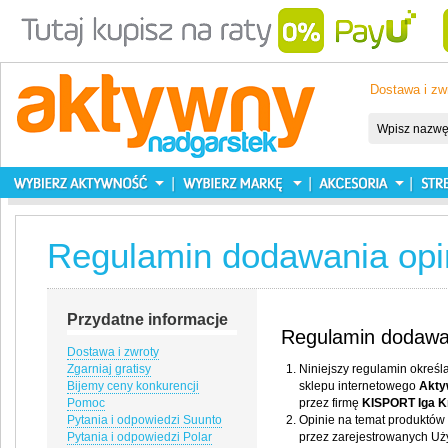
Dostawa i zw
Regulamin dodawania opin
Przydatne informacje
Regulamin dodawan
Dostawa i zwroty
Zgarniaj gratisy
Niniejszy regulamin okreś
Bijemy ceny konkurencji
sklepu internetowego
Akty
Pomoc
przez firmę
KISPORT Iga K
Pytania i odpowiedzi Suunto
Opinie na temat produktów
Pytania i odpowiedzi Polar
przez zarejestrowanych Uż