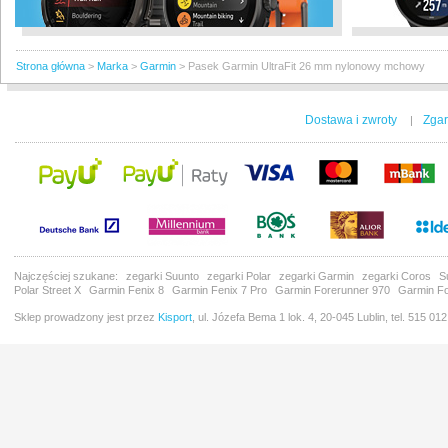
Strona główna
>
Marka
>
Garmin
>
Pasek Garmin UltraFit 26 mm nylonowy mchowy
Dostawa i zwroty
Zgar
|
Najczęściej szukane:
zegarki Suunto
zegarki Polar
zegarki Garmin
zegarki Coros
S
Polar Street X
Garmin Fenix 8
Garmin Fenix 7 Pro
Garmin Forerunner 970
Garmin Fo
Sklep prowadzony jest przez
Kisport
, ul. Józefa Bema 1 lok. 4, 20-045 Lublin, tel. 515 01