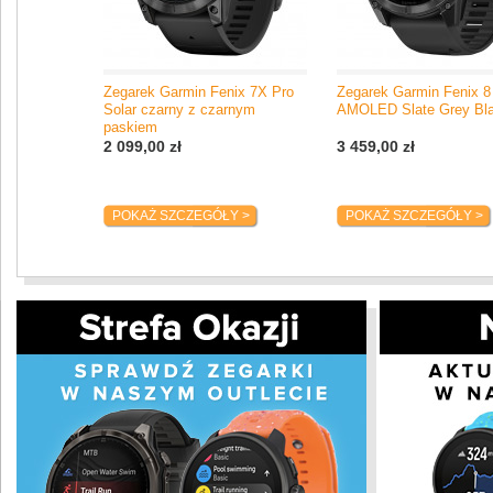
Zegarek Garmin Fenix 7X Pro
Zegarek Garmin Fenix 
Solar czarny z czarnym
AMOLED Slate Grey Bl
paskiem
2 099,00 zł
3 459,00 zł
POKAŻ SZCZEGÓŁY >
POKAŻ SZCZEGÓŁY >