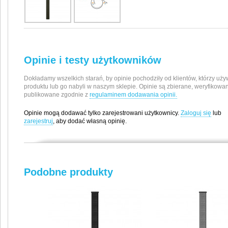
Opinie i testy użytkowników
Dokładamy wszelkich starań, by opinie pochodziły od klientów, którzy uży
produktu lub go nabyli w naszym sklepie. Opinie są zbierane, weryfikowan
publikowane zgodnie z
regulaminem dodawania opinii.
Opinie mogą dodawać tylko zarejestrowani użytkownicy.
Zaloguj się
lub
zarejestruj
, aby dodać własną opinię.
Producent / Importer
Garmin Polska Sp. z o.o.
Podobne produkty
Al. Jerozolimskie 181
02-222 Warszawa, Polska
e-mail: poland.support@garmin.com