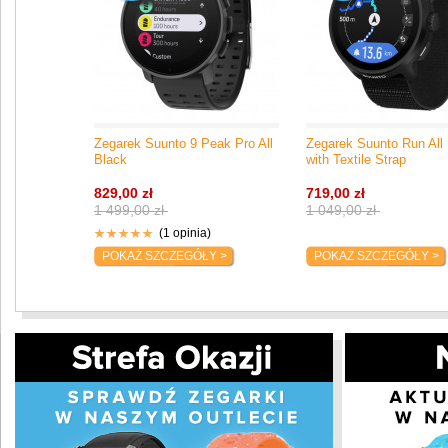
Zegarek Suunto 9 Peak Pro All
Zegarek Suunto Run All
Black
with Textile Strap
829,00 zł
719,00 zł
1 499,00 zł
1 049,00 zł
(1 opinia)
POKAŻ SZCZEGÓŁY >
POKAŻ SZCZEGÓŁY >