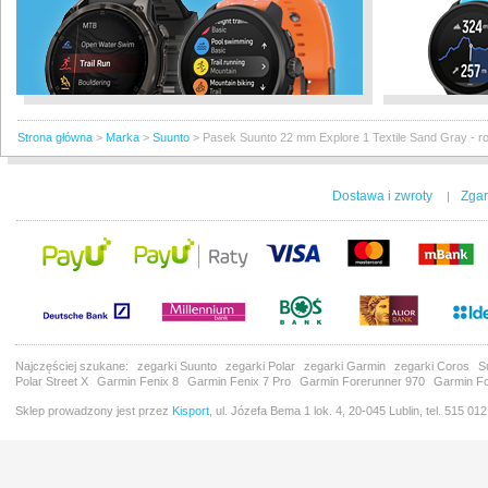
Strona główna
>
Marka
>
Suunto
>
Pasek Suunto 22 mm Explore 1 Textile Sand Gray - r
Dostawa i zwroty
Zgar
|
Najczęściej szukane:
zegarki Suunto
zegarki Polar
zegarki Garmin
zegarki Coros
S
Polar Street X
Garmin Fenix 8
Garmin Fenix 7 Pro
Garmin Forerunner 970
Garmin Fo
Sklep prowadzony jest przez
Kisport
, ul. Józefa Bema 1 lok. 4, 20-045 Lublin, tel. 515 01