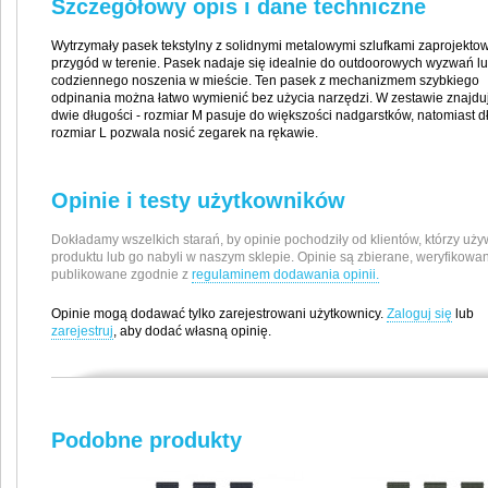
Szczegółowy opis i dane techniczne
Wytrzymały pasek tekstylny z solidnymi metalowymi szlufkami zaprojekto
przygód w terenie. Pasek nadaje się idealnie do outdoorowych wyzwań l
codziennego noszenia w mieście. Ten pasek z mechanizmem szybkiego
odpinania można łatwo wymienić bez użycia narzędzi. W zestawie znajduj
dwie długości - rozmiar M pasuje do większości nadgarstków, natomiast d
rozmiar L pozwala nosić zegarek na rękawie.
Opinie i testy użytkowników
Dokładamy wszelkich starań, by opinie pochodziły od klientów, którzy uży
produktu lub go nabyli w naszym sklepie. Opinie są zbierane, weryfikowan
publikowane zgodnie z
regulaminem dodawania opinii.
Opinie mogą dodawać tylko zarejestrowani użytkownicy.
Zaloguj się
lub
zarejestruj
, aby dodać własną opinię.
Producent / Importer
Suunto Oy
Podobne produkty
Tammiston Kauppatie 7A
01510 Vantaa, Finlandia
e-mail: support@suunto.com