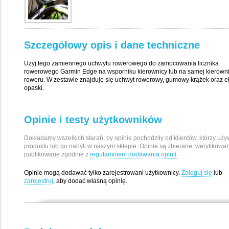
Szczegółowy opis i dane techniczne
Użyj tego zamiennego uchwytu rowerowego do zamocowania licznika
rowerowego Garmin Edge na wsporniku kierownicy lub na samej kierown
roweru. W zestawie znajduje się uchwyt rowerowy, gumowy krążek oraz e
opaski.
Opinie i testy użytkowników
Dokładamy wszelkich starań, by opinie pochodziły od klientów, którzy uży
produktu lub go nabyli w naszym sklepie. Opinie są zbierane, weryfikowan
publikowane zgodnie z
regulaminem dodawania opinii.
Opinie mogą dodawać tylko zarejestrowani użytkownicy.
Zaloguj się
lub
zarejestruj
, aby dodać własną opinię.
Producent / Importer
Garmin Polska Sp. z o.o.