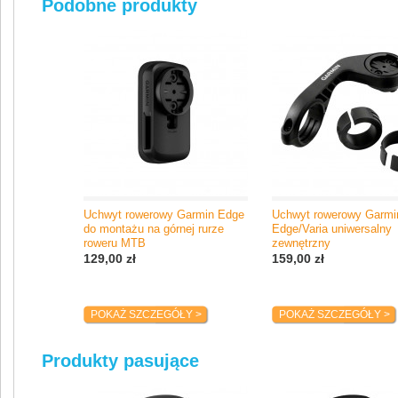
Podobne produkty
Al. Jerozolimskie 181
02-222 Warszawa, Polska
e-mail: poland.support@garmin.com
Uchwyt rowerowy Garmin Edge
Uchwyt rowerowy Garmi
do montażu na górnej rurze
Edge/Varia uniwersalny
roweru MTB
zewnętrzny
129,00 zł
159,00 zł
POKAŻ SZCZEGÓŁY >
POKAŻ SZCZEGÓŁY >
Produkty pasujące