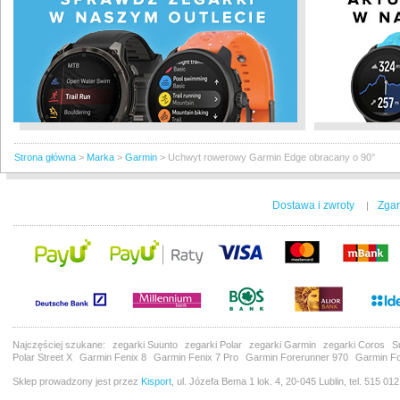
Strona główna
>
Marka
>
Garmin
>
Uchwyt rowerowy Garmin Edge obracany o 90°
Dostawa i zwroty
Zgar
|
Najczęściej szukane:
zegarki Suunto
zegarki Polar
zegarki Garmin
zegarki Coros
S
Polar Street X
Garmin Fenix 8
Garmin Fenix 7 Pro
Garmin Forerunner 970
Garmin Fo
Sklep prowadzony jest przez
Kisport
, ul. Józefa Bema 1 lok. 4, 20-045 Lublin, tel. 515 01