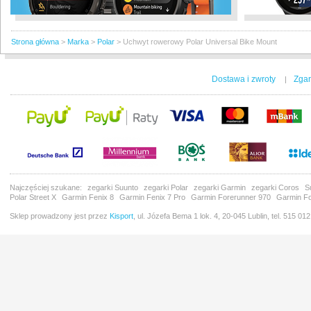
Strona główna
>
Marka
>
Polar
>
Uchwyt rowerowy Polar Universal Bike Mount
Dostawa i zwroty
Zgar
|
Najczęściej szukane:
zegarki Suunto
zegarki Polar
zegarki Garmin
zegarki Coros
S
Polar Street X
Garmin Fenix 8
Garmin Fenix 7 Pro
Garmin Forerunner 970
Garmin Fo
Sklep prowadzony jest przez
Kisport
, ul. Józefa Bema 1 lok. 4, 20-045 Lublin, tel. 515 01