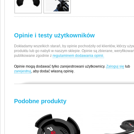
Opinie i testy użytkowników
Dokładamy wszelkich starań, by opinie pochodziły od klientów, którzy uży
produktu lub go nabyli w naszym sklepie. Opinie są zbierane, weryfikowan
publikowane zgodnie z
regulaminem dodawania opinii.
Opinie mogą dodawać tylko zarejestrowani użytkownicy.
Zaloguj się
lub
zarejestruj
, aby dodać własną opinię.
Producent / Importer
Polar Electro Oy
Podobne produkty
Professorintie 5
90440 Kempele, Finlandia
e-mail: compliance.support@polar.com