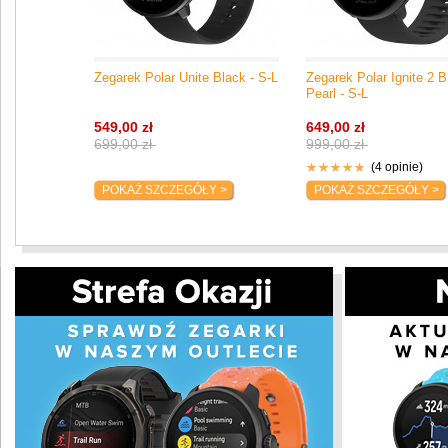
Zegarek Polar Unite Black - S-L
Zegarek Polar Ignite 2 B
Pearl - S-L
549,00 zł
649,00 zł
699,00 zł
999,00 zł
(4 opinie)
POKAŻ SZCZEGÓŁY >
POKAŻ SZCZEGÓŁY >