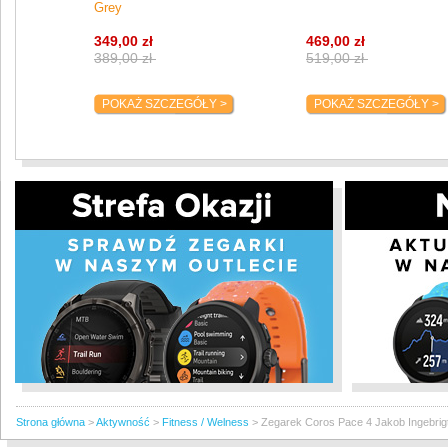
Grey
349,00 zł
469,00 zł
389,00 zł
519,00 zł
POKAŻ SZCZEGÓŁY >
POKAŻ SZCZEGÓŁY >
Strona główna
>
Aktywność
>
Fitness / Welness
>
Zegarek Coros Pace 4 Jakob Ingebrigt