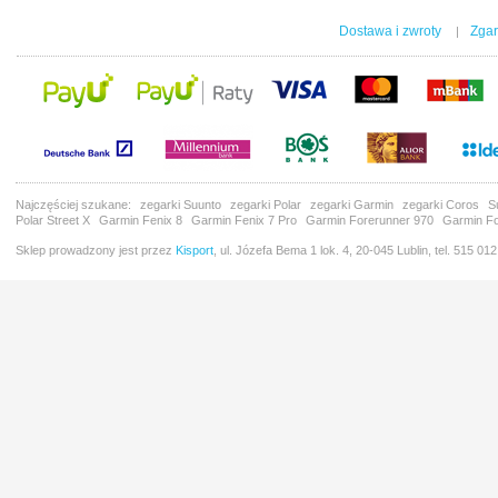
Dostawa i zwroty
Zgar
|
Najczęściej szukane:
zegarki Suunto
zegarki Polar
zegarki Garmin
zegarki Coros
S
Polar Street X
Garmin Fenix 8
Garmin Fenix 7 Pro
Garmin Forerunner 970
Garmin Fo
Sklep prowadzony jest przez
Kisport
, ul. Józefa Bema 1 lok. 4, 20-045 Lublin, tel. 515 01