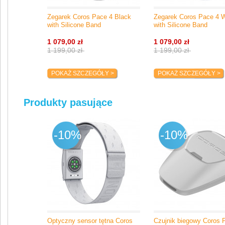
Symboliczne rozwiązanie odzwierciedlające otwartość Jakoba w dzieleniu
wiedzą i bycie wiernym sobie. Jest to główny wyróżnik limitowanej edycji -
Zegarek Coros Pace 4 Black
Zegarek Coros Pace 4 W
widoczny złoty pin mocujący cyfrową koronkę do koperty.
with Silicone Band
with Silicone Band
Sygnowany pasek
1 079,00 zł
1 079,00 zł
Charakterystyczny pasek z napisem FEARLESS i złotymi akcentami insp
1 199,00 zł
1 199,00 zł
mistrzowskimi osiągnięciami Jakoba. Przypomina każdemu użytkownikowi
trenował odważnie i ścigał się bez strachu.
POKAŻ SZCZEGÓŁY >
POKAŻ SZCZEGÓŁY >
Dedykowana tarcza zegarka
Geometryka inspirowana bieżnią z timestampem 03:25, upamiętniającym
Jakoba do bycia najszybszym zawodnikiem na 1500 m w historii.
Produkty pasujące
-10%
-10%
Optyczny sensor tętna Coros
Czujnik biegowy Coros