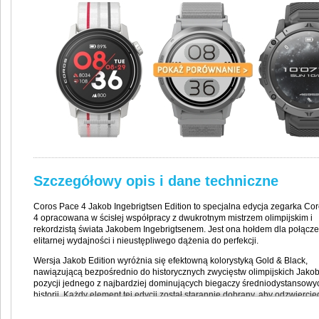
Szczegółowy opis i dane techniczne
Coros Pace 4 Jakob Ingebrigtsen Edition to specjalna edycja zegarka Co
4 opracowana w ścisłej współpracy z dwukrotnym mistrzem olimpijskim i
rekordzistą świata Jakobem Ingebrigtsenem. Jest ona hołdem dla połącze
elitarnej wydajności i nieustępliwego dążenia do perfekcji.
Wersja Jakob Edition wyróżnia się efektowną kolorystyką Gold & Black,
nawiązującą bezpośrednio do historycznych zwycięstw olimpijskich Jakob
pozycji jednego z najbardziej dominujących biegaczy średniodystansowy
historii. Każdy element tej edycji został starannie dobrany, aby odzwiercie
filozofię treningową Jakoba i jego bezkompromisowe podejście do osiąga
wyników.