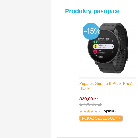
Produkty pasujące
-45%
Zegarek Suunto 9 Peak Pro All
Black
829,00 zł
1 499,00 zł
(1 opinia)
POKAŻ SZCZEGÓŁY >