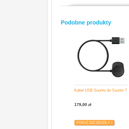
Producent / Importer
Suunto Oy
Podobne produkty
Tammiston Kauppatie 7A
01510 Vantaa, Finlandia
e-mail: support@suunto.com
Kabel USB Suunto do Suunto 7
179,00 zł
POKAŻ SZCZEGÓŁY >