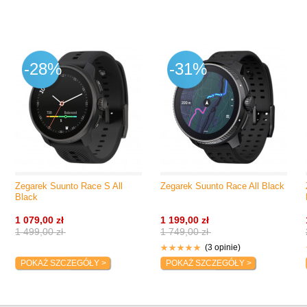
-28%
-31%
Zegarek Suunto Race S All
Zegarek Suunto Race All Black
Black
1 079,00 zł
1 199,00 zł
1 499,00 zł
1 749,00 zł
(3 opinie)
POKAŻ SZCZEGÓŁY >
POKAŻ SZCZEGÓŁY >