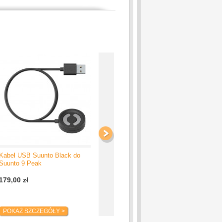
Kabel USB Suunto Black do
Kabel USB Suunto do Suunto
Kab
Suunto 9 Peak
Run
zeg
179,00 zł
189,00 zł
199
POKAŻ SZCZEGÓŁY >
POKAŻ SZCZEGÓŁY >
P