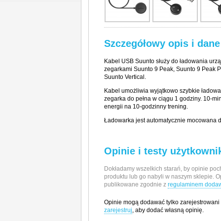
Szczegółowy opis i dane
Kabel USB Suunto służy do ładowania urzą
zegarkami Suunto 9 Peak, Suunto 9 Peak P
Suunto Vertical.
Kabel umożliwia wyjątkowo szybkie ładowa
zegarka do pełna w ciągu 1 godziny. 10-m
energii na 10-godzinny trening.
Ładowarka jest automatycznie mocowana d
Opinie i testy użytkown
Dokładamy wszelkich starań, by opinie poch
produktu lub go nabyli w naszym sklepie. O
publikowane zgodnie z
regulaminem dodawa
Opinie mogą dodawać tylko zarejestrowani
zarejestruj
, aby dodać własną opinię.