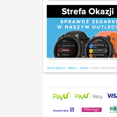
Strona główna
>
Marka
>
Suunto
>
Kabel USB Suunto B