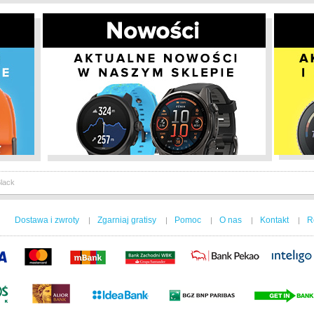
lack
Dostawa i zwroty
Zgarniaj gratisy
Pomoc
O nas
Kontakt
R
|
|
|
|
|