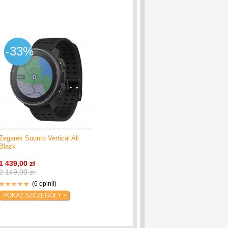
-33%
Zegarek Suunto Vertical All
Black
1 439,00 zł
2 149,00 zł
(6 opinii)
POKAŻ SZCZEGÓŁY >