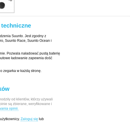
 techniczne
dzenia Suunto. Jest zgodny z
ro, Suunto Race, Suunto Ocean i
nie. Pozwala naładować pustą baterię
inutowe ładowanie zapewnia dość
o zegarka w każdą stronę.
ików
odziły od klientów, którzy używali
pinie są zbierane, weryfikowane i
nia opinii.
 użytkownicy.
Zaloguj się
lub