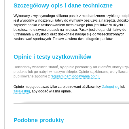
Szczegółowy opis i dane techniczne
Wykonany z wytrzymałego silikonu pasek z mechanizmem szybkiego odp
jest wygodny w noszeniu i łatwy do wymiany bez użycia narzędzi. Udosk
zapięcie paska z zastosowaniem metalowego pina jest łatwe w użyciu i
bezpiecznie utrzymuje pasek na miejscu. Pasek jest elegancki i łatwy do
utrzymania w czystości oraz doskonale nadaje się do wszechstronnych
zastosowań sportowych. Zestaw zawiera dwie długości pasków.
Opinie i testy użytkowników
Dokładamy wszelkich starań, by opinie pochodziły od klientów, którzy uży
produktu lub go nabyli w naszym sklepie. Opinie są zbierane, weryfikowan
publikowane zgodnie z
regulaminem dodawania opinii.
Opinie mogą dodawać tylko zarejestrowani użytkownicy.
Zaloguj się
lub
zarejestruj
, aby dodać własną opinię.
Producent / Importer
Suunto Oy
Podobne produkty
Tammiston Kauppatie 7A
01510 Vantaa, Finlandia