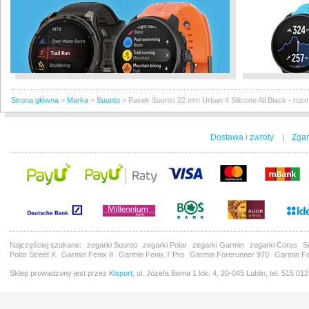
Strona główna
>
Marka
>
Suunto
>
Pasek Suunto 22 mm Urban 4 Silicone All Black - roz
Dostawa i zwroty
Zgar
|
Najczęściej szukane:
zegarki Suunto
zegarki Polar
zegarki Garmin
zegarki Coros
S
Polar Street X
Garmin Fenix 8
Garmin Fenix 7 Pro
Garmin Forerunner 970
Garmin Fo
Sklep prowadzony jest przez
Kisport
, ul. Józefa Bema 1 lok. 4, 20-045 Lublin, tel. 515 01