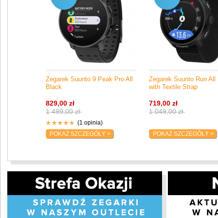
Zegarek Suunto 9 Peak Pro All
Zegarek Suunto Run All
Black
with Textile Strap
829,00 zł
719,00 zł
1 499,00 zł
1 049,00 zł
(1 opinia)
POKAŻ SZCZEGÓŁY >
POKAŻ SZCZEGÓŁY >