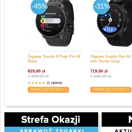
-45%
-31%
Zegarek Suunto 9 Peak Pro All
Zegarek Suunto Run All
Black
with Textile Strap
829,00 zł
719,00 zł
1 499,00 zł
1 049,00 zł
(1 opinia)
POKAŻ SZCZEGÓŁY >
POKAŻ SZCZEGÓŁY >