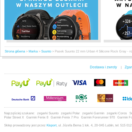
Strona główna
>
Marka
>
Suunto
>
Pasek Suunto 22 mm Urban 4 Silicone Rock Gray - r
Dostawa i zwroty
Zgar
|
Najczęściej szukane:
zegarki Suunto
zegarki Polar
zegarki Garmin
zegarki Coros
S
Polar Street X
Garmin Fenix 8
Garmin Fenix 7 Pro
Garmin Forerunner 970
Garmin Fo
Sklep prowadzony jest przez
Kisport
, ul. Józefa Bema 1 lok. 4, 20-045 Lublin, tel. 515 01