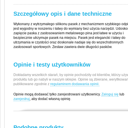
Szczegółowy opis i dane techniczne
Wykonany z wytrzymałego silikonu pasek z mechanizmem szybkiego odp
jest wygodny w noszeniu i łatwy do wymiany bez użycia narzędzi. Udosk
zapięcie paska z zastosowaniem metalowego pina jest łatwe w użyciu i
bezpiecznie utrzymuje pasek na miejscu. Pasek jest elegancki i łatwy do
utrzymania w czystości oraz doskonale nadaje się do wszechstronnych
zastosowań sportowych. Zestaw zawiera dwie długości pasków.
Opinie i testy użytkowników
Dokładamy wszelkich starań, by opinie pochodziły od klientów, którzy uży
produktu lub go nabyli w naszym sklepie. Opinie są zbierane, weryfikowan
publikowane zgodnie z
regulaminem dodawania opinii.
Opinie mogą dodawać tylko zarejestrowani użytkownicy.
Zaloguj się
lub
zarejestruj
, aby dodać własną opinię.
Producent / Importer
Suunto Oy
Podobne produkty