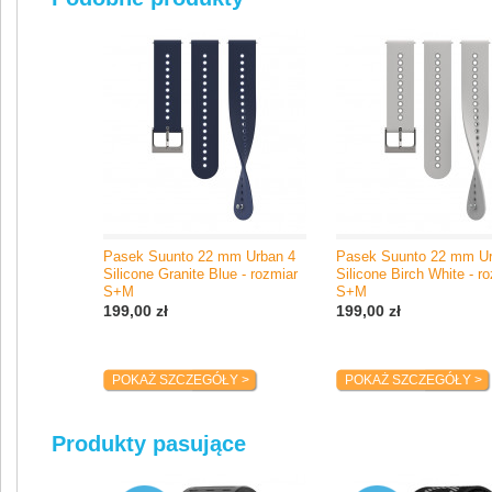
Tammiston Kauppatie 7A
01510 Vantaa, Finlandia
e-mail: support@suunto.com
Pasek Suunto 22 mm Urban 4
Pasek Suunto 22 mm Ur
Silicone Granite Blue - rozmiar
Silicone Birch White - r
S+M
S+M
199,00 zł
199,00 zł
POKAŻ SZCZEGÓŁY >
POKAŻ SZCZEGÓŁY >
Produkty pasujące