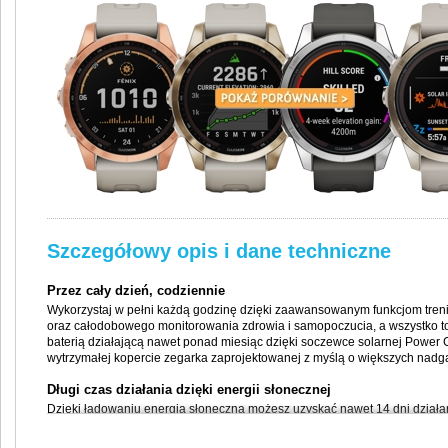
Szczegółowy opis i dane techniczne
Przez cały dzień, codziennie
Wykorzystaj w pełni każdą godzinę dzięki zaawansowanym funkcjom tre
oraz całodobowego monitorowania zdrowia i samopoczucia, a wszystko t
baterią działającą nawet ponad miesiąc dzięki soczewce solarnej Power G
wytrzymałej kopercie zegarka zaprojektowanej z myślą o większych nadg
Długi czas działania dzięki energii słonecznej
Dzięki ładowaniu energią słoneczną możesz uzyskać nawet 14 dni działa
baterii w trybie zegarka pod warunkiem wystawienia urządzenia na słońc
najmniej 3 godziny dziennie (50 000 luksów) oraz maksymalnie 46 godzi