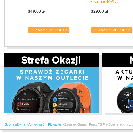
przy zachowaniu tego samego poziomu wysiłku.
- rozmiar M-XL
Ocena gotowości do treningu
349,00 zł
329,00 zł
Z samego rana otrzymasz ocenę gotowości do treningu oszacowaną na p
jakości snu, odpoczynku, obciążenia treningowego i innych czynników. Dz
temu będzie można określić, czy dzień jest odpowiedni dla intensywnego 
POKAŻ SZCZEGÓŁY >
POKAŻ SZCZEGÓŁY >
czy raczej odpoczynku.
Stan wytrenowania
Otrzymuj wskazówki, aby dowiedzieć się, czy trening jest efektywny, czy j
szczycie formy czy w fazie przemęczenia.
Statystyki efektywności
Zmierz swoje wyniki za pomocą zaawansowanych pomiarów treningowych
jak wskaźnik pułapu tlenowego, obciążenie treningowe, itp.
Monitorowanie wydolności
Zapobiegnij przetrenowaniu, wykorzystując te dane do monitorowania i
zarządzania swoim wysiłkiem fizycznym.
Codzienne sugestie treningowe
Przeglądaj tygodniowy plan codziennych sugestii treningów, które dostos
po każdym biegu lub jeździe na rowerze.
Czas regeneracji
Strona główna
>
Aktywność
>
Pływanie
>
Zegarek Garmin Fenix 7S Pro Solar srebrny z 
Dowiedz się, jak długo musisz odpoczywać przed kolejnym intensywnym
treningiem na podstawie ostatniego treningu.