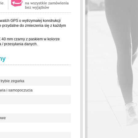
twatch GPS o wytrzymałej konstrukcji
 przydatne do zmierzenia się z każdym
E 40 mm czarny z paskiem w kolorze
 / przesyłania danych.
hy
 trybie zegarka
wia i samopoczucia
towe