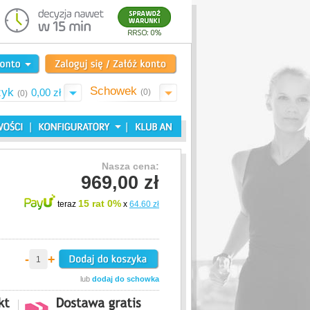
Schowek
zyk
0,00 zł
(0)
(0)
Nasza cena:
969,00 zł
15 rat 0%
teraz
x
64.60 zł
-
+
lub
dodaj do schowka