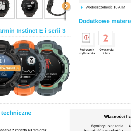
Wodoszczelność 10 ATM
Dodatkowe materi
in Instinct E i serii 3
 techniczne
Własności fiz
Wymiary urządzenia
4
 zegarka z kopertą 40 mm oraz
(szerokość × wysokość ×