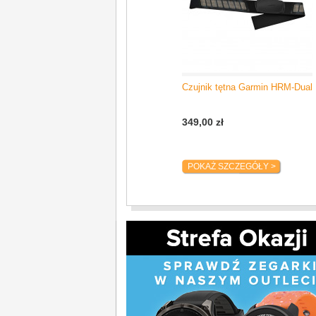
Oddech
Zobacz jak oddychasz w trakcie dnia i nocy.
Nawodnienie
Rejestruj dzienne spożycie płynów jako p
Wiek sprawnościowy
Czujnik tętna Garmin HRM-Dual
Oszacuj stan swojej kondycji względem wie
Monitorowanie cyklu menstruacyjnego
349,00 zł
Monitoruj cykl menstruacyjny lub ciążę, ab
dietetyczne.
POKAŻ SZCZEGÓŁY >
Garmin Coach
Trenuj z myślą o nadchodzących zawodach,
poprawie kondycji z planami treningowymi 
rowerzystów.
Tworzenie treningów
Twórz szczegółowe treningi z ponad 1600 ć
Connect, a następnie przesyłaj je bezpośre
Minuty intensywnej aktywności
Monitoruj minuty umiarkowanej i intensywne
Pułap tlenowy