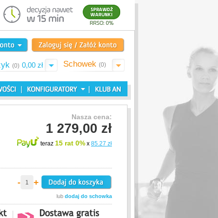
Schowek
zyk
0,00 zł
(0)
(0)
Nasza cena:
1 279,00 zł
15 rat 0%
teraz
x
85.27 zł
-
+
lub
dodaj do schowka