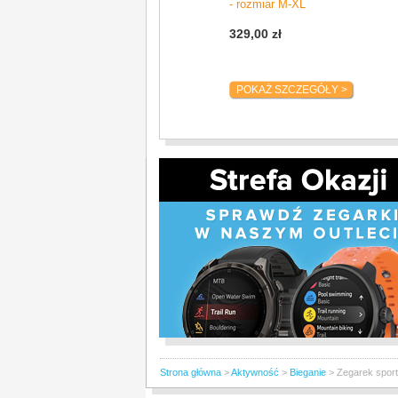
- rozmiar M-XL
trwania.
329,00 zł
Body Battery
Monitoruj poziom energii swojego organizmu
najlepsze pory na aktywność i odpoczynek.
POKAŻ SZCZEGÓŁY >
Kursy
Twórz nowe kursy lub wyszukuj istniejące w
platformach innych firm, a następnie zsync
smartwatchem.
Planowanie kursu
Przygotuj się na to, co nadchodzi, dzięki 
dodawać limity czasowe, notatki, plany odp
pomocy, dzięki czemu będziesz w stanie u
wyścig.
Symulator startu
Uzyskaj szacowane tempo na dystansie 5 k
Zaburzenia oddychania
Zyskaj lepszy wgląd w stan swojego zdrowi
oddychania podczas snu. Zmiany te mogą 
spożyciem alkoholu lub potencjalnymi zabu
senny.
Strona główna
>
Aktywność
>
Bieganie
>
Zegarek spor
Monitorowanie zdrowia kobiet