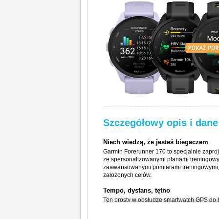
Szczegółowy opis i dane
Niech wiedzą, że jesteś biegaczem
Garmin Forerunner 170 to specjalnie zapr
ze spersonalizowanymi planami treningowy
zaawansowanymi pomiarami treningowymi, 
założonych celów.
Tempo, dystans, tętno
Ten prosty w obsłudze smartwatch GPS do b
potrzebujesz, by przejść na kolejny pozio
GPS, monitorowanie tempa i dystansu oraz 