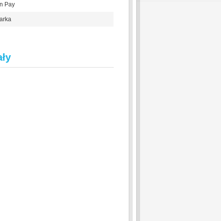
in Pay
garka
ały