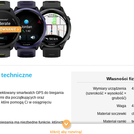
 techniczne
Własności fiz
Wymiary urządzenia
4
ojektowany smartwatch GPS do biegania
(szerokość × wysokość ×
mi dla początkujących oraz
grubość)
które pomogą Ci w osiągnięciu
Waga
4
Materiał soczewki
c
Materiał ramki
t
iegania ma niezbędne funkcje, których
s
m zaawansowania w bieganiu - w tym
nadgarstkowy pomiar tętna.