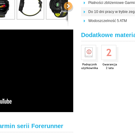
Płatności zbliżeniowe Garm
Do 10 dni pracy w trybie ze
Wodoszczelność 5 ATM
Dodatkowe materi
rmin serii Forerunner