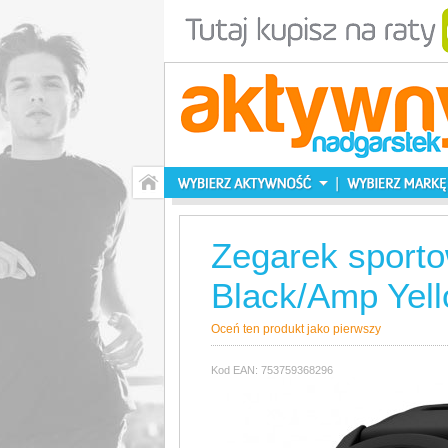
Zegarek sport
Black/Amp Yel
Oceń ten produkt jako pierwszy
Kod EAN: 753759368296