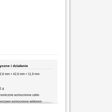
yczne i działanie
2,6 mm × 42,6 mm × 11,9 mm
1 g
hemicznie wzmocnione szkło
worzywo wzmocnione włóknem
zklanym