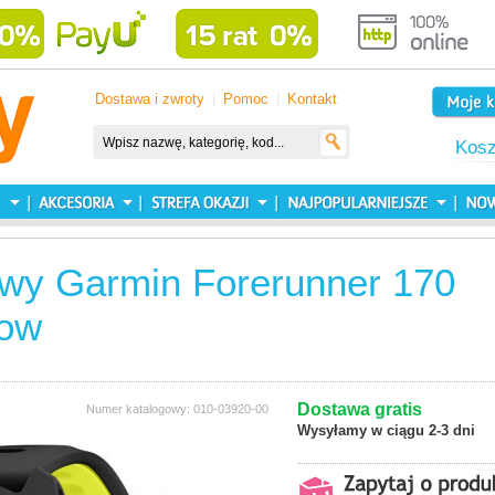
Dostawa i zwroty
|
Pomoc
|
Kontakt
Kos
owy Garmin Forerunner 170
low
Dostawa gratis
Numer katalogowy: 010-03920-00
Wysyłamy w ciągu 2-3 dni