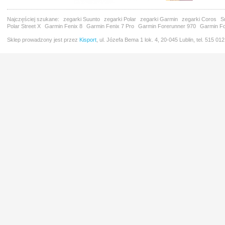
Najczęściej szukane:
zegarki Suunto
zegarki Polar
zegarki Garmin
zegarki Coros
S
Polar Street X
Garmin Fenix 8
Garmin Fenix 7 Pro
Garmin Forerunner 970
Garmin Fo
Sklep prowadzony jest przez
Kisport
, ul. Józefa Bema 1 lok. 4, 20-045 Lublin, tel. 515 01