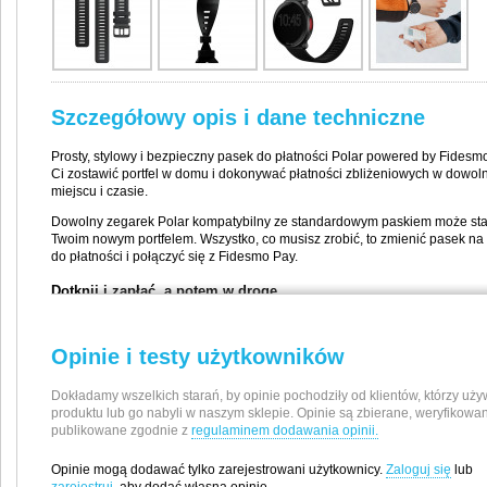
Szczegółowy opis i dane techniczne
Prosty, stylowy i bezpieczny pasek do płatności Polar powered by Fidesm
Ci zostawić portfel w domu i dokonywać płatności zbliżeniowych w dowo
miejscu i czasie.
Dowolny zegarek Polar kompatybilny ze standardowym paskiem może sta
Twoim nowym portfelem. Wszystko, co musisz zrobić, to zmienić pasek na
do płatności i połączyć się z Fidesmo Pay.
Dotknij i zapłać, a potem w drogę
Proste, stylowe i bezpieczne rozwiązanie umożliwiające dokonywanie pła
zbliżeniowych w dowolnym miejscu i czasie.
Opinie i testy użytkowników
Wygodnie, zbliżeniowo, szybko
Paski do płatności marki Fidesmo są wyposażone w chip NFC połączony 
Dokładamy wszelkich starań, by opinie pochodziły od klientów, którzy uży
kartą płatniczą, dzięki czemu nie musisz nosić ze sobą portfela podczas t
produktu lub go nabyli w naszym sklepie. Opinie są zbierane, weryfikowan
publikowane zgodnie z
regulaminem dodawania opinii.
Uniwersalne zastosowanie
Ponieważ paski do płatności mają standardową szerokość, są one kompat
Opinie mogą dodawać tylko zarejestrowani użytkownicy.
Zaloguj się
lub
większością zegarków Polar, zarówno nowych, jak i starszych modeli.