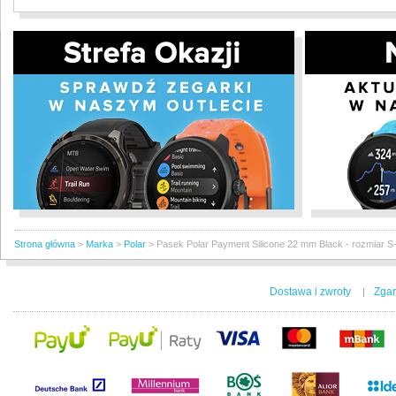
Strona główna
>
Marka
>
Polar
>
Pasek Polar Payment Silicone 22 mm Black - rozmiar S
Dostawa i zwroty
Zgar
|