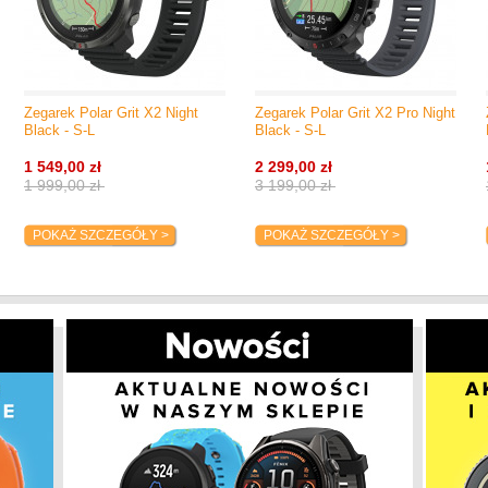
Zegarek Polar Grit X2 Night
Zegarek Polar Grit X2 Pro Night
Black - S-L
Black - S-L
1 549,00 zł
2 299,00 zł
1 999,00 zł
3 199,00 zł
POKAŻ SZCZEGÓŁY >
POKAŻ SZCZEGÓŁY >