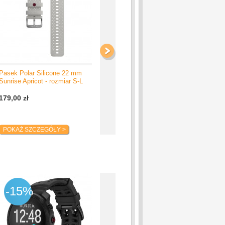
Pasek Polar Silicone 22 mm
Pasek Polar Premium Silicone
Pas
Sunrise Apricot - rozmiar S-L
22 mm Night Black - rozmiar S-
22 
L
L
179,00 zł
179,00 zł
179
POKAŻ SZCZEGÓŁY >
POKAŻ SZCZEGÓŁY >
P
-15%
-24%