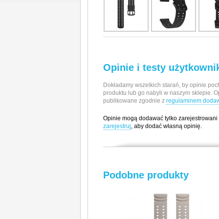
Opinie i testy użytkown
Dokładamy wszelkich starań, by opinie poch
produktu lub go nabyli w naszym sklepie. O
publikowane zgodnie z
regulaminem dodawa
Opinie mogą dodawać tylko zarejestrowani
zarejestruj
, aby dodać własną opinię.
Producent / Importer
Polar Electro Oy
Podobne produkty
Professorintie 5
90440 Kempele, Finlandia
e-mail: compliance.support@polar.com