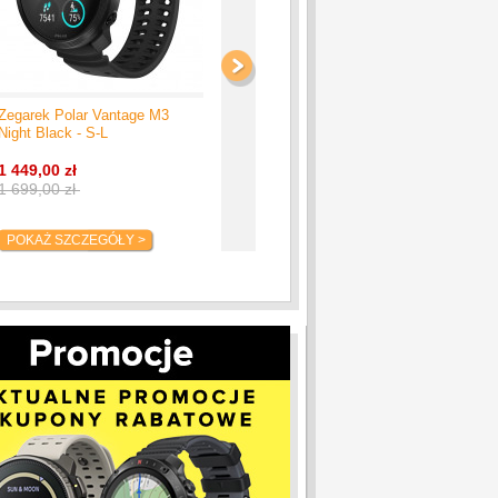
Zegarek Polar Vantage M3
Zegarek Polar Vantage V3
Night Black - S-L
Night Black - S-L
1 449,00 zł
1 949,00 zł
1 699,00 zł
2 549,00 zł
(2 opinie)
POKAŻ SZCZEGÓŁY >
POKAŻ SZCZEGÓŁY >