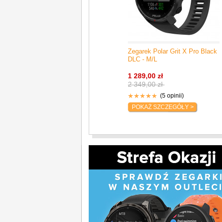
Zegarek Polar Grit X Pro Black
DLC - M/L
1 289,00 zł
2 349,00 zł
(5 opinii)
POKAŻ SZCZEGÓŁY >