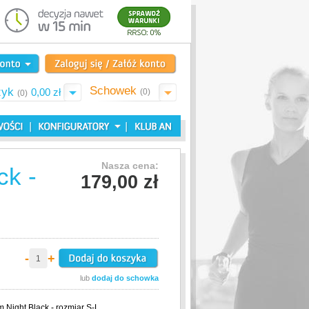
Schowek
zyk
0,00 zł
(0)
(0)
Nasza cena:
ck -
179,00 zł
-
+
lub
dodaj do schowka
 Night Black - rozmiar S-L.