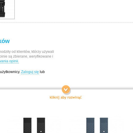
ików
odziły od klientów, którzy używali
pinie są zbierane, weryfikowane i
nia opinii.
 użytkownicy.
Zaloguj się
lub