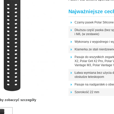
Najważniejsze cec
Czarny pasek Polar Silicon
Dłuższa część paska (bez s
i M/L (w zestawie)
Wykonany z wygodnego i wyt
Klamerka ze stali nierdzewn
Pasuje do wszystkich zegarków
X2, Polar Grit X2 Pro, Polar
Vantage M3, Polar Vantage V
Łatwa wymiana bez użycia d
obsłudze teleskopom
Pasuje na nadgarstek o ob
Szerokość 22 mm
 aby zobaczyć szczegóły