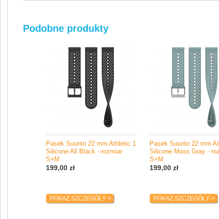
Producent / Importer
Suunto Oy
Podobne produkty
Tammiston Kauppatie 7A
01510 Vantaa, Finlandia
e-mail: support@suunto.com
Pasek Suunto 22 mm Athletic 1
Pasek Suunto 22 mm Ath
Silicone All Black - rozmiar
Silicone Moss Gray - ro
S+M
S+M
199,00 zł
199,00 zł
POKAŻ SZCZEGÓŁY >
POKAŻ SZCZEGÓŁY >