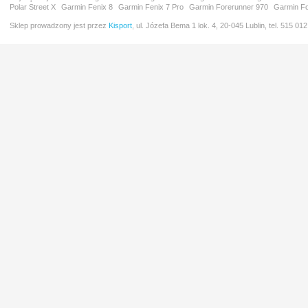
Polar Street X
Garmin Fenix 8
Garmin Fenix 7 Pro
Garmin Forerunner 970
Garmin Fo
Sklep prowadzony jest przez
Kisport
, ul. Józefa Bema 1 lok. 4, 20-045 Lublin, tel. 515 01