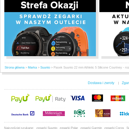
Strona główna
>
Marka
>
Suunto
>
Pasek Suunto 22 mm Athletic 5 Silicone Courtney - r
Dostawa i zwroty
Zgar
|
Najczęściej szukane:
zegarki Suunto
zegarki Polar
zegarki Garmin
zegarki Coros
S