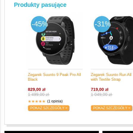
Produkty pasujące
-45%
-31%
Zegarek Suunto 9 Peak Pro All
Zegarek Suunto Run All
Black
with Textile Strap
829,00 zł
719,00 zł
1 499,00 zł
1 049,00 zł
(1 opinia)
POKAŻ SZCZEGÓŁY >
POKAŻ SZCZEGÓŁY >