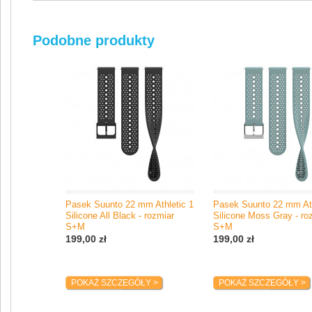
Producent / Importer
Suunto Oy
Podobne produkty
Tammiston Kauppatie 7A
01510 Vantaa, Finlandia
e-mail: support@suunto.com
Pasek Suunto 22 mm Athletic 1
Pasek Suunto 22 mm Ath
Silicone All Black - rozmiar
Silicone Moss Gray - ro
S+M
S+M
199,00 zł
199,00 zł
POKAŻ SZCZEGÓŁY >
POKAŻ SZCZEGÓŁY >