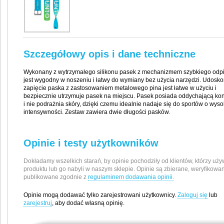
Szczegółowy opis i dane techniczne
Wykonany z wytrzymałego silikonu pasek z mechanizmem szybkiego odp
jest wygodny w noszeniu i łatwy do wymiany bez użycia narzędzi. Udosk
zapięcie paska z zastosowaniem metalowego pina jest łatwe w użyciu i
bezpiecznie utrzymuje pasek na miejscu. Pasek posiada oddychającą kon
i nie podrażnia skóry, dzięki czemu idealnie nadaje się do sportów o wyso
intensywności. Zestaw zawiera dwie długości pasków.
Opinie i testy użytkowników
Dokładamy wszelkich starań, by opinie pochodziły od klientów, którzy uży
produktu lub go nabyli w naszym sklepie. Opinie są zbierane, weryfikowan
publikowane zgodnie z
regulaminem dodawania opinii.
Opinie mogą dodawać tylko zarejestrowani użytkownicy.
Zaloguj się
lub
zarejestruj
, aby dodać własną opinię.