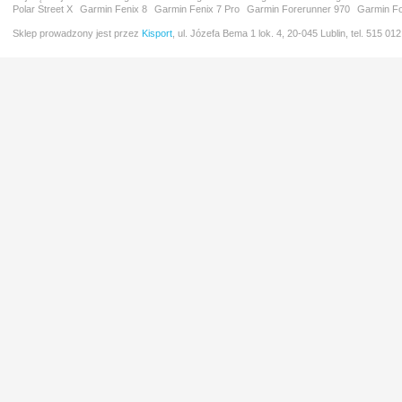
Polar Street X
Garmin Fenix 8
Garmin Fenix 7 Pro
Garmin Forerunner 970
Garmin Fo
Sklep prowadzony jest przez
Kisport
, ul. Józefa Bema 1 lok. 4, 20-045 Lublin, tel. 515 01