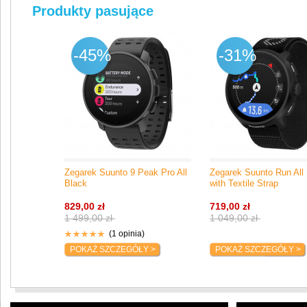
Produkty pasujące
-45%
-31%
Zegarek Suunto 9 Peak Pro All
Zegarek Suunto Run All
Black
with Textile Strap
829,00 zł
719,00 zł
1 499,00 zł
1 049,00 zł
(1 opinia)
POKAŻ SZCZEGÓŁY >
POKAŻ SZCZEGÓŁY >