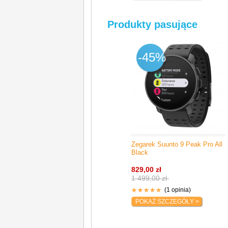
Produkty pasujące
-45%
Zegarek Suunto 9 Peak Pro All
Black
829,00 zł
1 499,00 zł
(1 opinia)
POKAŻ SZCZEGÓŁY >