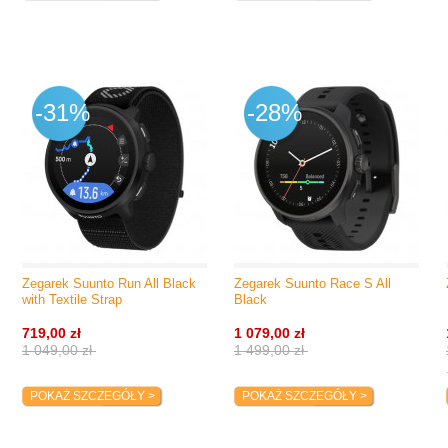
-31%
-28%
Zegarek Suunto Run All Black
Zegarek Suunto Race S All
with Textile Strap
Black
719,00 zł
1 079,00 zł
1 049,00 zł
1 499,00 zł
POKAŻ SZCZEGÓŁY >
POKAŻ SZCZEGÓŁY >