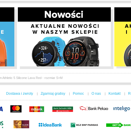
Athletic 5 Silicone Lava Red - rozmiar S+M
Dostawa i zwroty
Zgarniaj gratisy
Pomoc
O nas
Kontakt
R
|
|
|
|
|