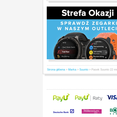
Strona główna
>
Marka
>
Suunto
>
Pasek Suunto 22 mm 