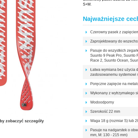
S+M.
Najważniejsze cec
Czerowny pasek z zapięciem
Zaprojektowany do wszechs
Pasuje do wszystkich zegar
Suunto 9 Peak Pro, Suunto 
Race 2, Suunto Ocean, Suunto
Łatwa wymiana bez użycia d
zastosowanemu systemowi 
Poręczne zapięcie na metal
Wykonany z wytrzymałego si
Wodoodporny
Szerokość 22 mm
 aby zobaczyć szczegóły
Waga 18 g (rozmiar S) lub 2
Pasuje na nadgarstek o obw
mm, M: 130 - 215 mm)