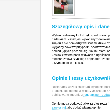
Szczegółowy opis i dane
Wybierz odważny look dzięki sportowemu p
nadrukiem. Pasek jest wykonany z dwuwar
znajduje się pomiędzy warstwami, dzięki cz
wygodny nawet w przypadku sportów wymag
powodujących pocenie się. Na linii startu o
Zestaw zawiera paski w dwóch długościach,
mechanizmowi szybkiego odpinania. Pasek j
utrzymuje go w miejscu.
Opinie i testy użytkown
Dokładamy wszelkich starań, by opinie poch
produktu lub go nabyli w naszym sklepie. O
publikowane zgodnie z
regulaminem dodawa
Opinie mogą dodawać tylko zarejestrowani
zarejestruj
, aby dodać własną opinię.