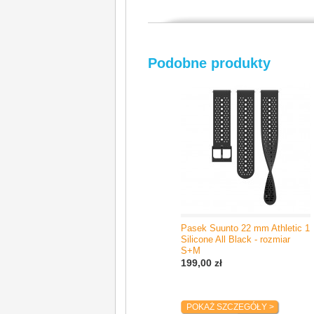
Producent / Importer
Suunto Oy
Podobne produkty
Tammiston Kauppatie 7A
01510 Vantaa, Finlandia
e-mail: support@suunto.com
Pasek Suunto 22 mm Athletic 1
Silicone All Black - rozmiar
S+M
199,00 zł
POKAŻ SZCZEGÓŁY >