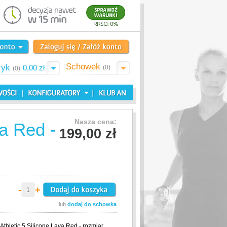
Schowek
zyk
0,00 zł
(0)
(0)
Nasza cena:
a Red -
199,00 zł
-
+
lub
dodaj do schowka
thletic 5 Silicone Lava Red - rozmiar