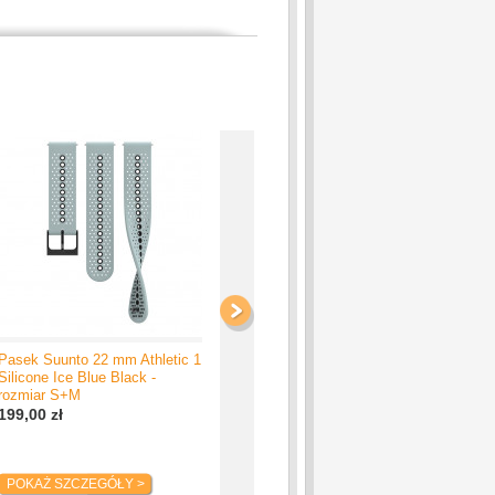
Pasek Suunto 22 mm Athletic 1
Pasek Suunto 22 mm Athletic 2
Pas
Silicone Ice Blue Black -
Silicone All Black - rozmiar
Sil
rozmiar S+M
S+M
S+
199,00 zł
199,00 zł
199
POKAŻ SZCZEGÓŁY >
POKAŻ SZCZEGÓŁY >
P