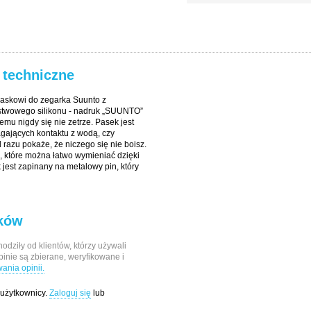
 techniczne
askowi do zegarka Suunto z
stwowego silikonu - nadruk „SUUNTO”
emu nigdy się nie zetrze. Pasek jest
ających kontaktu z wodą, czy
d razu pokaże, że niczego się nie boisz.
 które można łatwo wymieniać dzięki
est zapinany na metalowy pin, który
ików
odziły od klientów, którzy używali
pinie są zbierane, weryfikowane i
nia opinii.
 użytkownicy.
Zaloguj się
lub