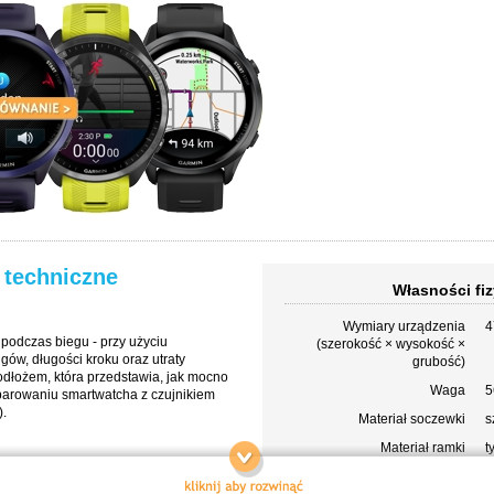
 techniczne
Własności fiz
Wymiary urządzenia
4
podczas biegu - przy użyciu
(szerokość × wysokość ×
ngów, długości kroku oraz utraty
grubość)
podłożem, która przedstawia, jak mocno
Waga
5
sparowaniu smartwatcha z czujnikiem
).
Materiał soczewki
s
Materiał ramki
t
 organizm, a ponadto otrzymuj
Materiał paska
s
emu możesz kontynuować efektywny