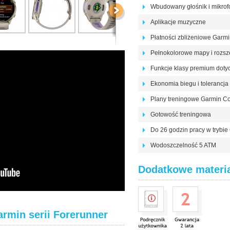
Wbudowany głośnik i mikrof
Aplikacje muzyczne
Płatności zbliżeniowe Garm
Pełnokolorowe mapy i rozsz
Funkcje klasy premium dotyc
Ekonomia biegu i tolerancj
Plany treningowe Garmin Coa
Gotowość treningowa
Do 26 godzin pracy w trybie 
Wodoszczelność 5 ATM
Dodatkowe materi
rmin serii Forerunner