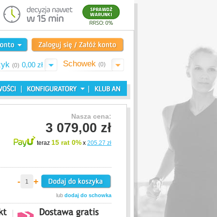
Schowek
zyk
0,00 zł
(0)
(0)
Nasza cena:
3 079,00 zł
15 rat 0%
teraz
x
205.27 zł
-
+
lub
dodaj do schowka