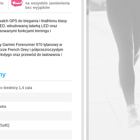
atch GPS do biegania i triathlonu klasy
ED, wbudowaną latarką LED oraz
sowanymi funkcjami treningu i
y Garmin Forerunner 970 tytanowy w
lorze French Grey i półprzezroczystym
 Indygo oraz przewód do ładowania /
hy
 średnicy 1,4 cala
ewka
 SatIQ