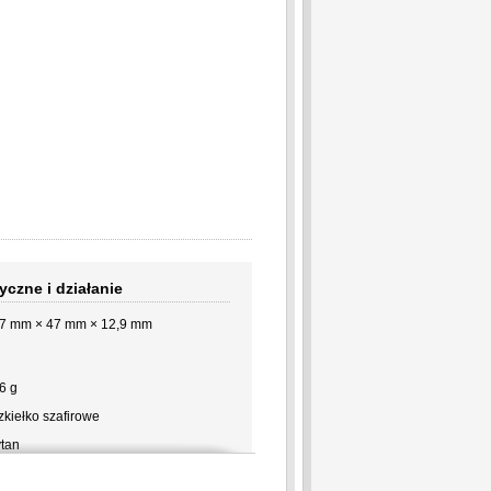
yczne i działanie
7 mm × 47 mm × 12,9 mm
6 g
zkiełko szafirowe
ytan
ilikon