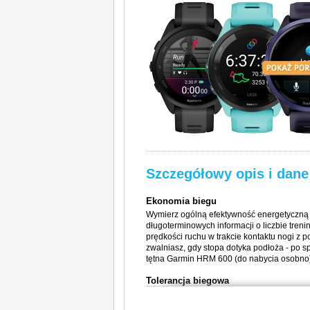
Szczegółowy opis i dane
Ekonomia biegu
Wymierz ogólną efektywność energetyczną 
długoterminowych informacji o liczbie treni
prędkości ruchu w trakcie kontaktu nogi z 
zwalniasz, gdy stopa dotyka podłoża - po 
tętna Garmin HRM 600 (do nabycia osobno
Tolerancja biegowa
Zrozum lepiej wpływ każdego biegu na Twój
zalecany tygodniowy dystans, dzięki któr