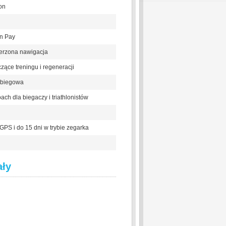
on
in Pay
erzona nawigacja
zące treningu i regeneracji
a biegowa
ch dla biegaczy i triathlonistów
GPS i do 15 dni w trybie zegarka
ały