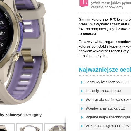
Garmin Forerunner 970 to smartw
premium z wyświetlaczem AMOL
rozszerzoną nawigacją i zaawan
regeneracji.
Zestaw zawiera zegarek sportow
kolorze Soft Gold z kopertą w ko
paskiem w kolorze French Grey /
transferu danych.
Najważniejsze cec
Jasny wyświetlacz AMOLED o
Lekka tytanowa ramka
Wytrzymała szafirowa socz
Wbudowana latarka LED
 aby zobaczyć szczegóły
Wgrane mapy z technologią
Wielopasmowy moduł GPS