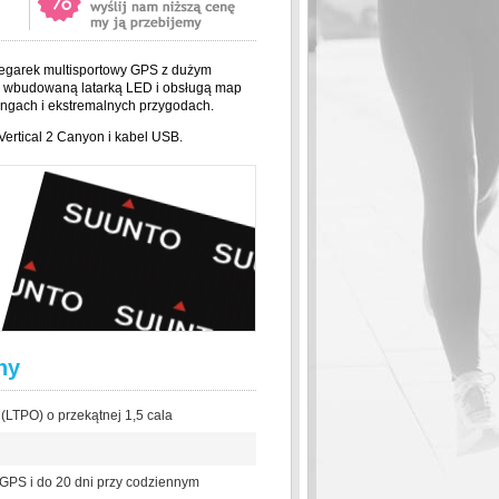
 zegarek multisportowy GPS z dużym
 wbudowaną latarką LED i obsługą map
ningach i ekstremalnych przygodach.
ertical 2 Canyon i kabel USB.
hy
LTPO) o przekątnej 1,5 cala
 GPS i do 20 dni przy codziennym