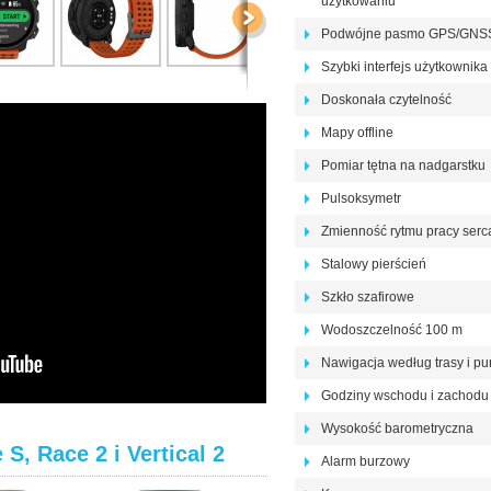
użytkowaniu
Podwójne pasmo GPS/GNS
Szybki interfejs użytkownika
Doskonała czytelność
Mapy offline
Pomiar tętna na nadgarstku
Pulsoksymetr
Zmienność rytmu pracy serc
Stalowy pierścień
Szkło szafirowe
Wodoszczelność 100 m
Nawigacja według trasy i p
Godziny wschodu i zachodu
Wysokość barometryczna
, Race 2 i Vertical 2
Alarm burzowy