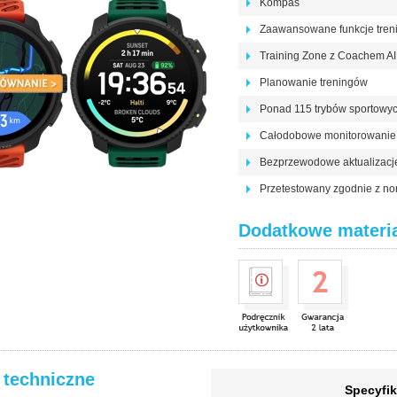
Kompas
Zaawansowane funkcje tre
Training Zone z Coachem AI
Planowanie treningów
Ponad 115 trybów sportowy
Całodobowe monitorowanie 
Bezprzewodowe aktualizac
Przetestowany zgodnie z n
Dodatkowe materi
 techniczne
Specyfik