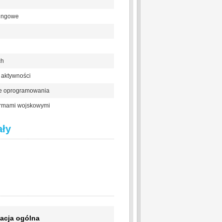
ningowe
ch
aktywności
je oprogramowania
ormami wojskowymi
ały
acja ogólna