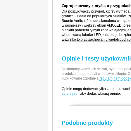
Zaprojektowany z myślą o przygodac
Dla poszukiwaczy przygód, którzy wymagają 
granice - z dala od popularnych szlaków i 
Suunto Vertical 2 to udoskonalona wersja 
w jaśniejszy i większy ekran AMOLED, przep
płaskim panelem tylnym zapewniającym je
wbudowaną latarkę LED, która daje bezpie
wszystko to przy zachowaniu wielotygodnio
zaawansowanych funkcji nawigacyjnych i soli
rodzina modeli Vertical. Od planowania i tr
Suunto Vertical 2 został stworzony do odk
Opinie i testy użytkown
Stworzony z myślą o wytrzymałości
Kiedy jesteś w samym środku wydarzeń, po
Dokładamy wszelkich starań, by opinie poch
zaufać bez wahania. Zegarek Suunto Vertica
produktu lub go nabyli w naszym sklepie. O
otarcia podczas wspinaczki po skalistym te
publikowane zgodnie z
regulaminem dodawa
m świetnie sprawdza się w ulewnym deszc
ułatwia nawigację zarówno w słabym, jak i zb
Opinie mogą dodawać tylko zarejestrowani
łatwy w obsłudze - wystarczy nacisnąć przy
zarejestruj
, aby dodać własną opinię.
Ten zegarek, zaprojektowany z myślą o pr
warunkach pogodowych i w każdym otoczen
Producent / Importer
Wytrzymała konstrukcja ze stali
Silikonowe paski zapewniające pewne
Suunto Oy
Zaprojektowany i testowany w Finlandii
Podobne produkty
Tammiston Kauppatie 7A
Bateria w pełni gotowa na najdłuższe
01510 Vantaa, Finlandia