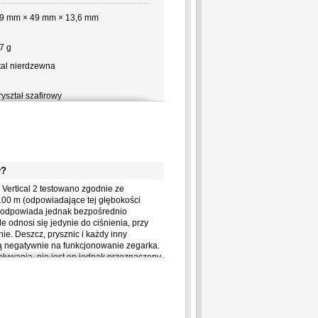
9 mm × 49 mm × 13,6 mm
7 g
tal nierdzewna
ryształ szafirowy
oliamid wzmocniony włóknem
zklanym
zarny
ilikon
y?
omarańczowy
Vertical 2 testowano zgodnie ze
2 mm
00 m (odpowiadające tej głębokości
ie odpowiada jednak bezpośrednio
25 mm - 175 mm (dodatkowy
 odnosi się jedynie do ciśnienia, przy
pcjonalny pasek - 215 mm)
e. Deszcz, prysznic i każdy inny
ą negatywnie na funkcjonowanie zegarka.
ak
ywania, nie jest on jednak przeznaczony
ak
zasilanie?
ak
Vertical 2 zapewnia zasilanie: