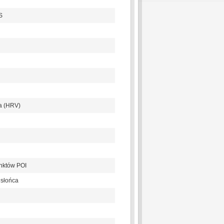
S
a (HRV)
unktów POI
 słońca