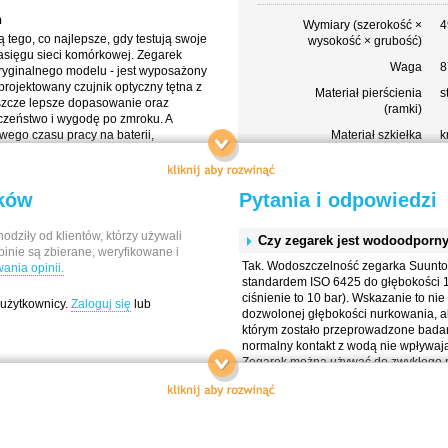
h
Wymiary (szerokość ×
4
tego, co najlepsze, gdy testują swoje
wysokość × grubość)
zasięgu sieci komórkowej. Zegarek
Waga
8
oryginalnego modelu - jest wyposażony
rojektowany czujnik optyczny tętna z
Materiał pierścienia
s
szcze lepsze dopasowanie oraz
(ramki)
czeństwo i wygodę po zmroku. A
wego czasu pracy na baterii,
Materiał szkiełka
k
dnej konstrukcji, z których słynie
Materiał koperty
p
enowania po realizację - zegarek
s
rywania nowych horyzontów.
ików
Pytania i odpowiedzi
Kolor koperty
c
Materiał paska
s
trzebujesz sprzętu, któremu możesz
odziły od klientów, którzy używali
Czy zegarek jest wodoodporn
l 2 jest odporny na zadrapania i
pinie są zbierane, weryfikowane i
Kolor paska
p
renie, a dzięki wodoodporności do 100
Tak. Wodoszczelność zegarka Suunto 
nia opinii.
Szerokość paska
2
zu. Duży, jasny wyświetlacz AMOLED
standardem ISO 6425 do głębokości 1
yt jaskrawym świetle, a interfejs jest
ciśnienie to 10 bar). Wskazanie to n
 użytkownicy.
Zaloguj się
lub
Rozmiary nadgarstka
1
cisk, nawet nie zdejmując rękawiczek.
dozwolonej głębokości nurkowania, ale
o
zygodach sprawdzi się w każdych
którym zostało przeprowadzone badani
iu.
normalny kontakt z wodą nie wpływaj
Zintegrowany
T
Zegarek można używać do zwykłego pł
nadgarstkowy pomiar
do użytkowania podczas nurkowania.
tętna
 dopasowanie
Latarka LED
T
Na jak długo bateria zapewnia 
Konfigurowane ekrany
T
 wyzwania
Naładowana bateria w zegarku Suunto 