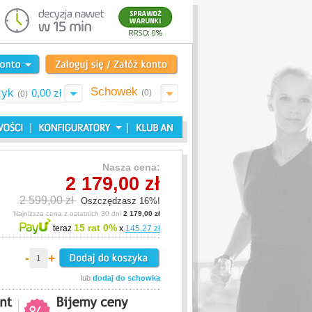
Schowek
zyk
0,00 zł
(0)
(0)
Nasza cena:
2 179,00 zł
2 599,00 zł
Oszczędzasz 16%!
Najniższa cena z ostatnich 30 dni
2 179,00 zł
15 rat 0%
teraz
x
145.27 zł
-
+
lub
dodaj do schowka