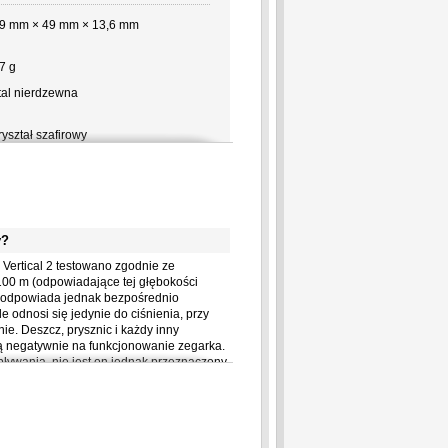
9 mm × 49 mm × 13,6 mm
7 g
tal nierdzewna
ryształ szafirowy
oliamid wzmocniony włóknem
zklanym
zarny
ilikon
y?
iało-granatowy
Vertical 2 testowano zgodnie ze
2 mm
00 m (odpowiadające tej głębokości
ie odpowiada jednak bezpośrednio
25 mm - 175 mm (dodatkowy
 odnosi się jedynie do ciśnienia, przy
pcjonalny pasek - 215 mm)
e. Deszcz, prysznic i każdy inny
ą negatywnie na funkcjonowanie zegarka.
ak
ywania, nie jest on jednak przeznaczony
ak
zasilanie?
ak
Vertical 2 zapewnia zasilanie: