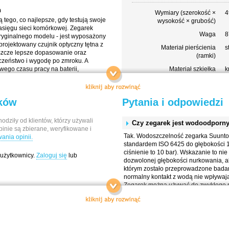
h
Wymiary (szerokość ×
4
tego, co najlepsze, gdy testują swoje
wysokość × grubość)
zasięgu sieci komórkowej. Zegarek
Waga
8
oryginalnego modelu - jest wyposażony
rojektowany czujnik optyczny tętna z
Materiał pierścienia
s
szcze lepsze dopasowanie oraz
(ramki)
czeństwo i wygodę po zmroku. A
wego czasu pracy na baterii,
Materiał szkiełka
k
dnej konstrukcji, z których słynie
Materiał koperty
p
enowania po realizację - zegarek
s
rywania nowych horyzontów.
ików
Pytania i odpowiedzi
Kolor koperty
c
Materiał paska
s
trzebujesz sprzętu, któremu możesz
odziły od klientów, którzy używali
Czy zegarek jest wodoodporn
l 2 jest odporny na zadrapania i
pinie są zbierane, weryfikowane i
Kolor paska
b
renie, a dzięki wodoodporności do 100
Tak. Wodoszczelność zegarka Suunto 
nia opinii.
Szerokość paska
2
zu. Duży, jasny wyświetlacz AMOLED
standardem ISO 6425 do głębokości 1
yt jaskrawym świetle, a interfejs jest
ciśnienie to 10 bar). Wskazanie to n
 użytkownicy.
Zaloguj się
lub
Rozmiary nadgarstka
1
cisk, nawet nie zdejmując rękawiczek.
dozwolonej głębokości nurkowania, ale
o
zygodach sprawdzi się w każdych
którym zostało przeprowadzone badani
iu.
normalny kontakt z wodą nie wpływaj
Zintegrowany
T
Zegarek można używać do zwykłego pł
nadgarstkowy pomiar
do użytkowania podczas nurkowania.
tętna
 dopasowanie
Latarka LED
T
Na jak długo bateria zapewnia 
Konfigurowane ekrany
T
 wyzwania
Naładowana bateria w zegarku Suunto 