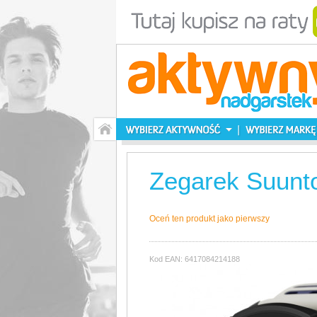
Zegarek Suunto 
Oceń ten produkt jako pierwszy
Kod EAN: 6417084214188