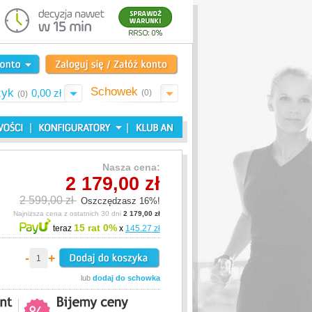
Schowek
zyk
0,00 zł
(0)
(0)
Nasza cena:
2 179,00 zł
2 599,00 zł
Oszczędzasz 16%!
Najniższa cena z ostatnich 30 dni
2 179,00 zł
15 rat 0%
teraz
x
145.27 zł
-
+
lub
dodaj do schowka