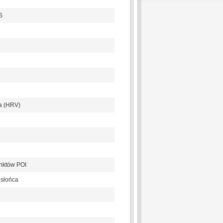
S
a (HRV)
unktów POI
 słońca