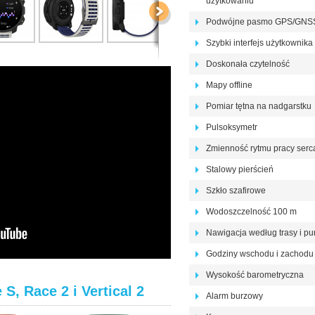
użytkowaniu
Podwójne pasmo GPS/GNS
Szybki interfejs użytkownika
Doskonała czytelność
Mapy offline
Pomiar tętna na nadgarstku
Pulsoksymetr
Zmienność rytmu pracy serc
Stalowy pierścień
Szkło szafirowe
Wodoszczelność 100 m
Nawigacja według trasy i p
Godziny wschodu i zachodu
Wysokość barometryczna
, Race 2 i Vertical 2
Alarm burzowy