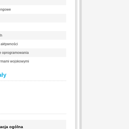
ningowe
ch
aktywności
je oprogramowania
ormami wojskowymi
ały
acja ogólna