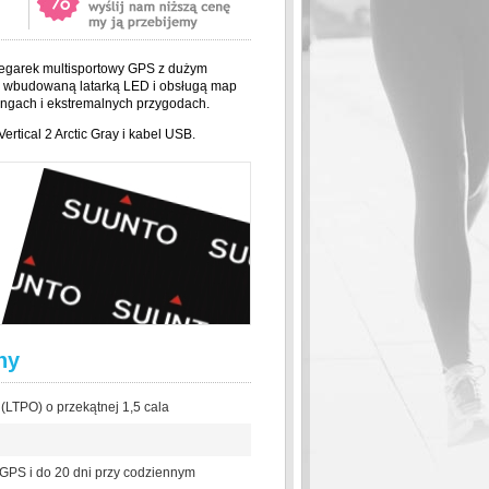
 zegarek multisportowy GPS z dużym
 wbudowaną latarką LED i obsługą map
ningach i ekstremalnych przygodach.
rtical 2 Arctic Gray i kabel USB.
hy
LTPO) o przekątnej 1,5 cala
 GPS i do 20 dni przy codziennym