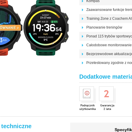
Kompas
Zaawansowane funkcje tre
Training Zone z Coachem AI
Planowanie treningów
Ponad 115 trybów sportowy
Całodobowe monitorowanie 
Bezprzewodowe aktualizac
Przetestowany zgodnie z n
Dodatkowe materi
 techniczne
Specyfik